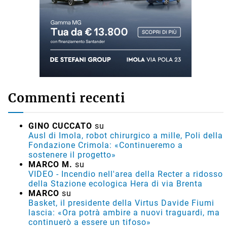
Commenti recenti
GINO CUCCATO
su
Ausl di Imola, robot chirurgico a mille, Poli della
Fondazione Crimola: «Continueremo a
sostenere il progetto»
MARCO M.
su
VIDEO - Incendio nell'area della Recter a ridosso
della Stazione ecologica Hera di via Brenta
MARCO
su
Basket, il presidente della Virtus Davide Fiumi
lascia: «Ora potrà ambire a nuovi traguardi, ma
continuerò a essere un tifoso»