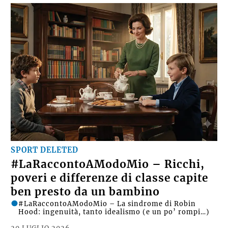
SPORT DELETED
#LaRaccontoAModoMio – Ricchi,
poveri e differenze di classe capite
ben presto da un bambino
#LaRaccontoAModoMio – La sindrome di Robin
Hood: ingenuità, tanto idealismo (e un po’ rompi…)
20 LUGLIO 2026