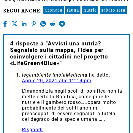
Cronaca
fauna
nutrie
sabato sera
SEGUI ANCHE:
4 risposte a “Avvisti una nutria?
Segnalalo sulla mappa, l’idea per
coinvolgere i cittadini nel progetto
«LifeGreen4Blue»”
legambiente ImolaMedicina
ha detto:
Aprile 20, 2021 alle 12:14 pm
L’immondizia negli scoli di bonifica non la
mette certo la Bonifica, come pure le
nutrie e il gambero rosso…..opera molto
probabilmente dei soliti anonimi
preoccupati di essere segnalati a tutela
del degrado della specie umana!…..
Rispondi