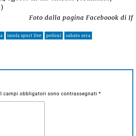
.)
Foto dalla pagina Faceboook di If
sa
imola sport live
pedoni
sabato sera
I campi obbligatori sono contrassegnati
*