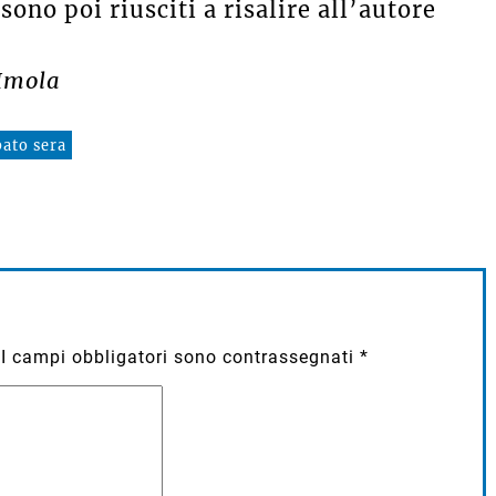
 sono poi riusciti a risalire all’autore
 Imola
bato sera
I campi obbligatori sono contrassegnati
*