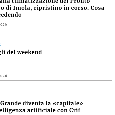
alla climatizzazione del Pronto
o di Imola, ripristino in corso. Cosa
cedendo
2026
E
gli del weekend
2026
 Grande diventa la «capitale»
elligenza artificiale con Crif