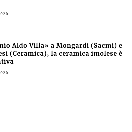
2026
A
mio Aldo Villa» a Mongardi (Sacmi) e
si (Ceramica), la ceramica imolese è
tiva
2026