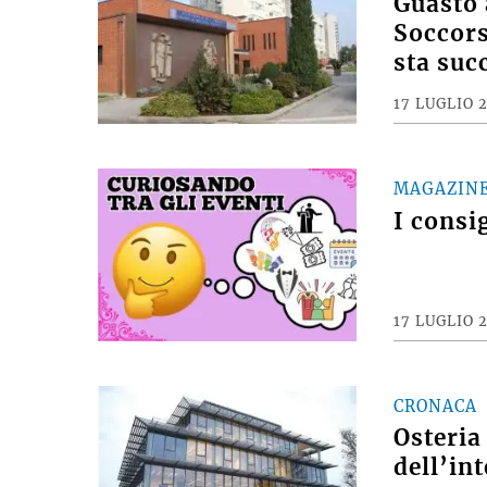
Guasto 
Soccors
sta suc
17 LUGLIO 
MAGAZIN
I consi
17 LUGLIO 
CRONACA
Osteria
dell’int