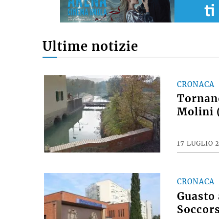
Ultime notizie
CRONACA
Tornano
Molini 
17 LUGLIO 
CRONACA
Guasto 
Soccors