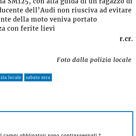
a SM125, con alla guida di un ragazzo di
ducente dell’Audi non riusciva ad evitare
ente della moto veniva portato
a con ferite lievi
r.cr.
Foto dalla polizia locale
izia locale
sabato sera
I campi obbligatori sono contrassegnati
*