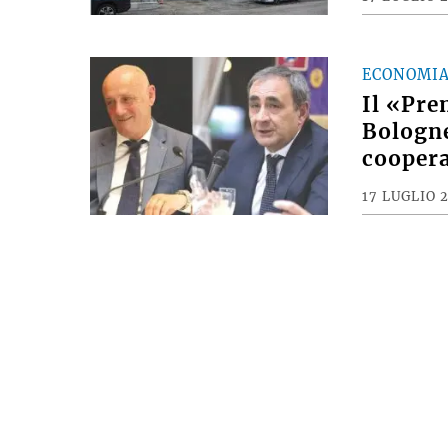
ECONOMI
Il «Pre
Bologne
coopera
17 LUGLIO 