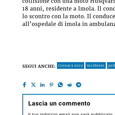
collisione con una moto Husqvarn
18 anni, residente a Imola. Il con
lo scontro con la moto. Il conduc
all’ospedale di imola in ambulanz
Cronaca nera
incidente
pol
SEGUI ANCHE:
Lascia un commento
Il tuo indirizzo email non sarà pubblicato.