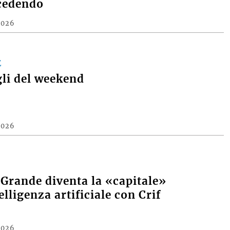
cedendo
2026
E
gli del weekend
2026
 Grande diventa la «capitale»
elligenza artificiale con Crif
2026