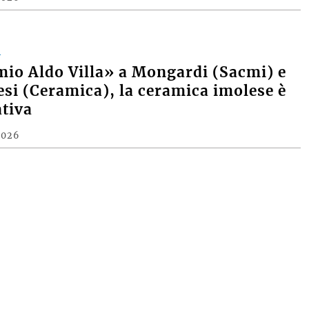
A
mio Aldo Villa» a Mongardi (Sacmi) e
si (Ceramica), la ceramica imolese è
tiva
2026