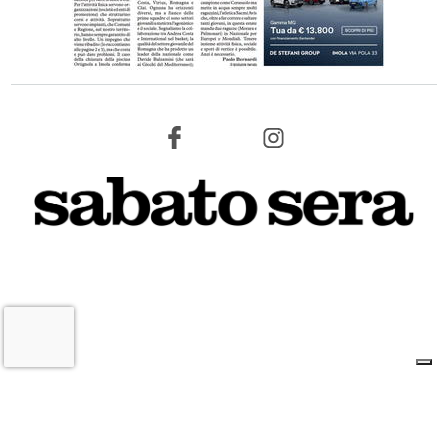
VIDEO e FOTO – Maltempo, raffiche di
vento e pioggia battente, i danni a
Medicina, Castel San Pietro e nella
pianura imolese
16 LUGLIO 2026
CRONACA