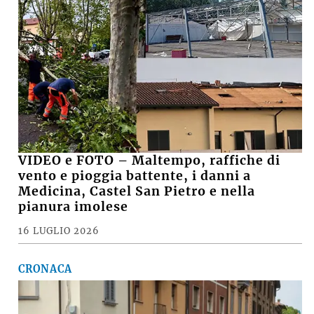
Commenti recenti
GINO CUCCATO
su
Ausl di Imola, robot chirurgico a mille, Poli della
Fondazione Crimola: «Continueremo a
sostenere il progetto»
MARCO M.
su
VIDEO - Incendio nell'area della Recter a ridosso