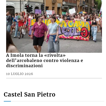
della Stazione ecologica Hera di via Brenta
MARCO
su
Basket, il presidente della Virtus Davide Fiumi
lascia: «Ora potrà ambire a nuovi traguardi, ma
continuerò a essere un tifoso»
SUZANA
su
Crolla il muro di una casa abbandonata, grave
15enne
Le notizie più lette
CRONACA