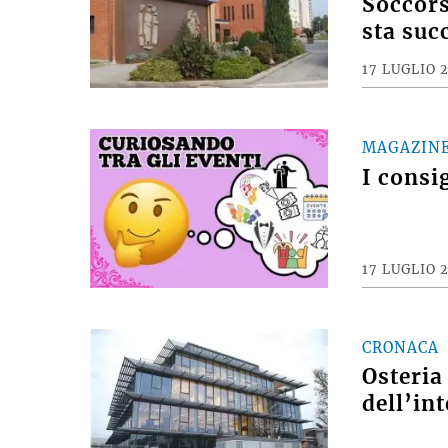
Soccors
sta suc
17 LUGLIO 
MAGAZIN
I consi
17 LUGLIO 
CRONACA
Osteria
dell’int