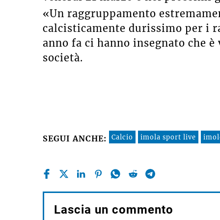
«Un raggruppamento estremament
calcisticamente durissimo per i r
anno fa ci hanno insegnato che è 
società.
Calcio
imola sport live
imol
SEGUI ANCHE:
Lascia un commento