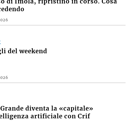
o di Imola, ripristino in corso. Cosa
cedendo
2026
E
gli del weekend
2026
 Grande diventa la «capitale»
elligenza artificiale con Crif