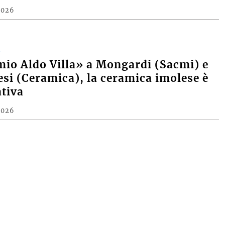
2026
A
mio Aldo Villa» a Mongardi (Sacmi) e
si (Ceramica), la ceramica imolese è
tiva
2026