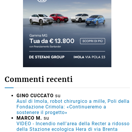
Commenti recenti
GINO CUCCATO
su
Ausl di Imola, robot chirurgico a mille, Poli della
Fondazione Crimola: «Continueremo a
sostenere il progetto»
MARCO M.
su
VIDEO - Incendio nell'area della Recter a ridosso
della Stazione ecologica Hera di via Brenta