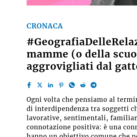
CRONACA
#GeografiaDelleRelaz
mamme (o della scuo
aggrovigliati dal gat
Ogni volta che pensiamo al term
di interdipendenza tra soggetti c
lavorative, sentimentali, familia
connotazione positiva: è una conn
hanno un obiettivo comune che 