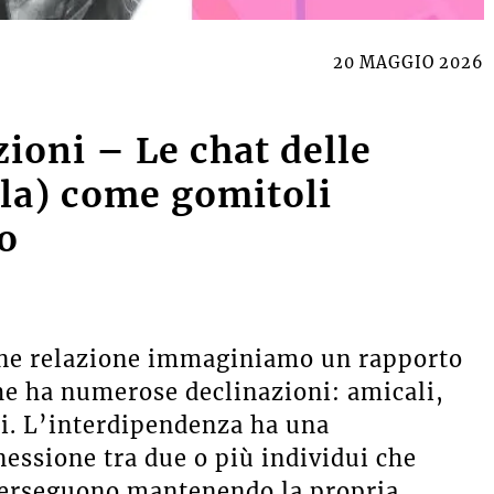
20 MAGGIO 2026
ioni – Le chat delle
la) come gomitoli
to
ine relazione immaginiamo un rapporto
he ha numerose declinazioni: amicali,
ri. L’interdipendenza ha una
essione tra due o più individui che
perseguono mantenendo la propria