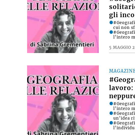
solitar
gli inco
#Geografi
cui non s
#Geografi
l’intero m
5 MAGGIO 
MAGAZIN
#Geogra
lavoro:
neppure
#Geografi
l’intero m
#Geografi
un’idea r
#Geografia
l’individ