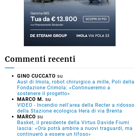
Commenti recenti
GINO CUCCATO
su
Ausl di Imola, robot chirurgico a mille, Poli della
Fondazione Crimola: «Continueremo a
sostenere il progetto»
MARCO M.
su
VIDEO - Incendio nell'area della Recter a ridosso
della Stazione ecologica Hera di via Brenta
MARCO
su
Basket, il presidente della Virtus Davide Fiumi
lascia: «Ora potrà ambire a nuovi traguardi, ma
continuerò a essere un tifoso»