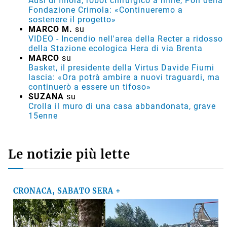
Ausl di Imola, robot chirurgico a mille, Poli della
Fondazione Crimola: «Continueremo a
sostenere il progetto»
MARCO M.
su
VIDEO - Incendio nell'area della Recter a ridosso
della Stazione ecologica Hera di via Brenta
MARCO
su
Basket, il presidente della Virtus Davide Fiumi
lascia: «Ora potrà ambire a nuovi traguardi, ma
continuerò a essere un tifoso»
SUZANA
su
Crolla il muro di una casa abbandonata, grave
15enne
Le notizie più lette
CRONACA, SABATO SERA +