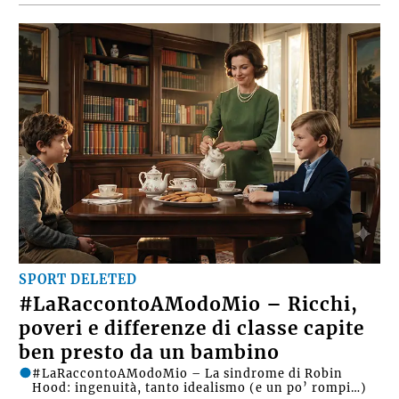
SPORT DELETED
#LaRaccontoAModoMio – Ricchi,
poveri e differenze di classe capite
ben presto da un bambino
#LaRaccontoAModoMio – La sindrome di Robin
Hood: ingenuità, tanto idealismo (e un po’ rompi…)