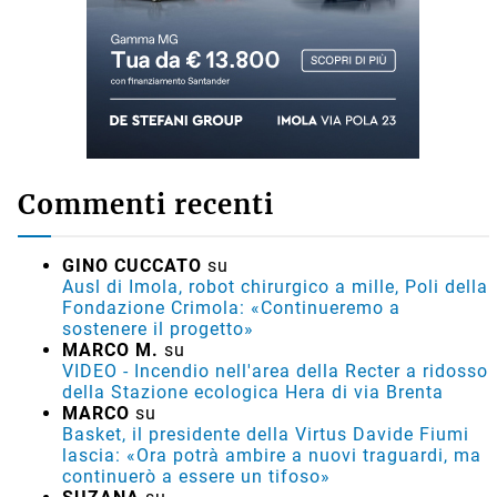
Commenti recenti
GINO CUCCATO
su
Ausl di Imola, robot chirurgico a mille, Poli della
Fondazione Crimola: «Continueremo a
sostenere il progetto»
MARCO M.
su
VIDEO - Incendio nell'area della Recter a ridosso
della Stazione ecologica Hera di via Brenta
MARCO
su
Basket, il presidente della Virtus Davide Fiumi
lascia: «Ora potrà ambire a nuovi traguardi, ma
continuerò a essere un tifoso»