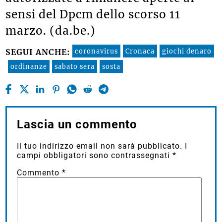
sensi del Dpcm dello scorso 11
marzo. (da.be.)
coronavirus
Cronaca
giochi denaro
SEGUI ANCHE:
ordinanze
sabato sera
sosta
Lascia un commento
Il tuo indirizzo email non sarà pubblicato.
I
campi obbligatori sono contrassegnati
*
Commento
*