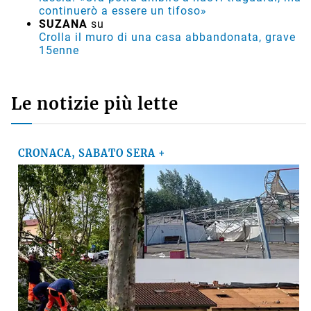
continuerò a essere un tifoso»
SUZANA
su
Crolla il muro di una casa abbandonata, grave
15enne
Le notizie più lette
CRONACA, SABATO SERA +