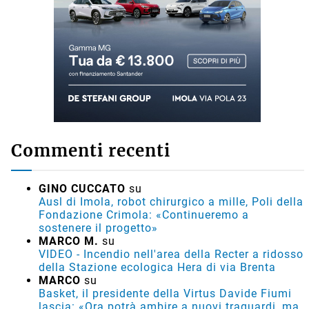
Commenti recenti
GINO CUCCATO
su
Ausl di Imola, robot chirurgico a mille, Poli della
Fondazione Crimola: «Continueremo a
sostenere il progetto»
MARCO M.
su
VIDEO - Incendio nell'area della Recter a ridosso
della Stazione ecologica Hera di via Brenta
MARCO
su
Basket, il presidente della Virtus Davide Fiumi
lascia: «Ora potrà ambire a nuovi traguardi, ma