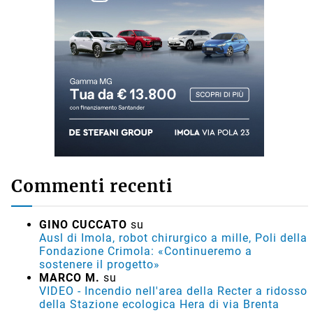
Commenti recenti
GINO CUCCATO
su
Ausl di Imola, robot chirurgico a mille, Poli della
Fondazione Crimola: «Continueremo a
sostenere il progetto»
MARCO M.
su
VIDEO - Incendio nell'area della Recter a ridosso
della Stazione ecologica Hera di via Brenta