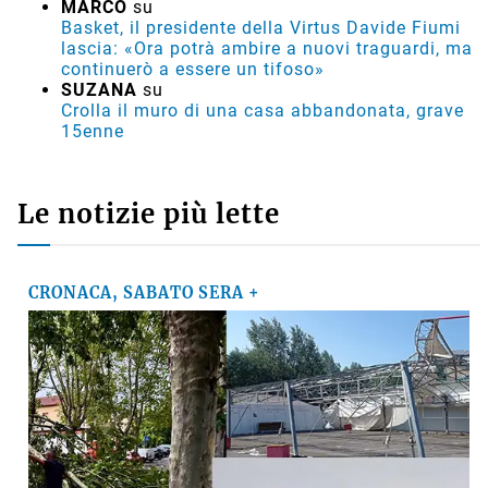
MARCO
su
Basket, il presidente della Virtus Davide Fiumi
lascia: «Ora potrà ambire a nuovi traguardi, ma
continuerò a essere un tifoso»
SUZANA
su
Crolla il muro di una casa abbandonata, grave
15enne
Le notizie più lette
CRONACA, SABATO SERA +