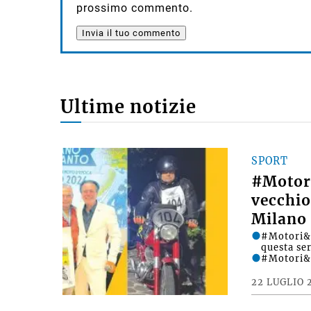
prossimo commento.
Ultime notizie
SPORT
#Motori
vecchio
Milano 
#Motori&D
questa se
#Motori&