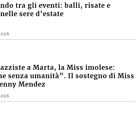
E
do tra gli eventi: balli, risate e
nelle sere d’estate
2026
razziste a Marta, la Miss imolese:
e senza umanità”. Il sostegno di Miss
Denny Mendez
2026