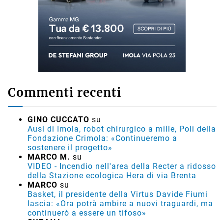
Commenti recenti
GINO CUCCATO
su
Ausl di Imola, robot chirurgico a mille, Poli della
Fondazione Crimola: «Continueremo a
sostenere il progetto»
MARCO M.
su
VIDEO - Incendio nell'area della Recter a ridosso
della Stazione ecologica Hera di via Brenta
MARCO
su
Basket, il presidente della Virtus Davide Fiumi
lascia: «Ora potrà ambire a nuovi traguardi, ma
continuerò a essere un tifoso»