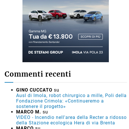
Commenti recenti
GINO CUCCATO
su
Ausl di Imola, robot chirurgico a mille, Poli della
Fondazione Crimola: «Continueremo a
sostenere il progetto»
MARCO M.
su
VIDEO - Incendio nell'area della Recter a ridosso
della Stazione ecologica Hera di via Brenta
MARCO
su