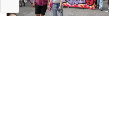
A Imola torna la «rivolta»
dell’arcobaleno contro violenza e
discriminazioni
10 LUGLIO 2026
Castel San Pietro