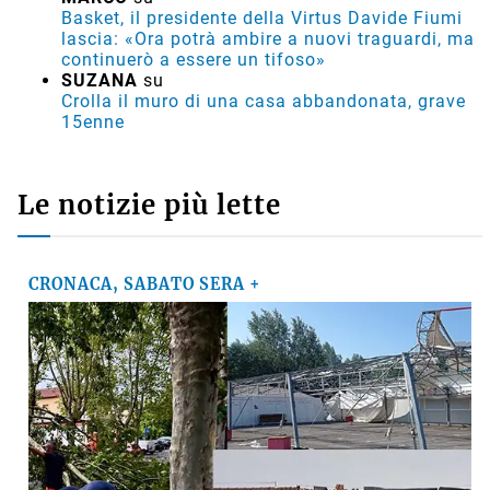
Basket, il presidente della Virtus Davide Fiumi
lascia: «Ora potrà ambire a nuovi traguardi, ma
continuerò a essere un tifoso»
SUZANA
su
Crolla il muro di una casa abbandonata, grave
15enne
Le notizie più lette
CRONACA, SABATO SERA +