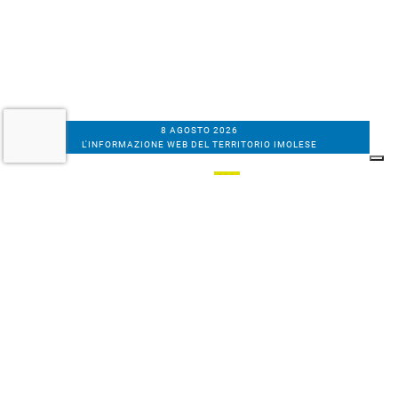
8 AGOSTO 2026
L'INFORMAZIONE WEB DEL TERRITORIO IMOLESE
Il nostro network
Corso Bacchilega coop. di giornalisti
Codice Fiscale, partita IVA e n.
iscrizione al
Registro Imprese di Bologna
01531471207
Via C. Porta 1, Imola
Tel. 0542.31555 - Fax. 0542.31240
Email info@bacchilegaeditore.it
REDAZIONE
ABBONAMENTI
PRIVACY
COOKIE