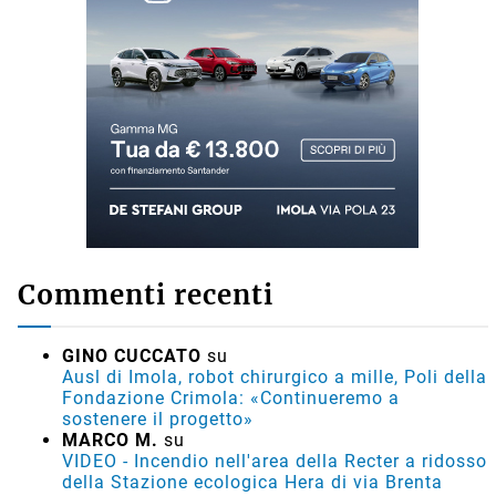
Commenti recenti
GINO CUCCATO
su
Ausl di Imola, robot chirurgico a mille, Poli della
Fondazione Crimola: «Continueremo a
sostenere il progetto»
MARCO M.
su
VIDEO - Incendio nell'area della Recter a ridosso
della Stazione ecologica Hera di via Brenta