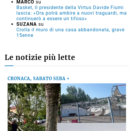
MARCO
su
Basket, il presidente della Virtus Davide Fiumi
lascia: «Ora potrà ambire a nuovi traguardi, ma
continuerò a essere un tifoso»
SUZANA
su
Crolla il muro di una casa abbandonata, grave
15enne
Le notizie più lette
CRONACA, SABATO SERA +