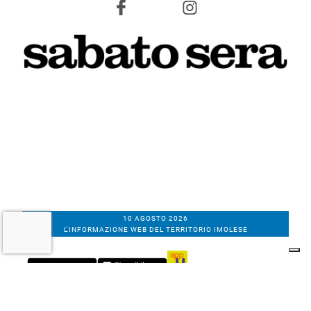
10 AGOSTO 2026
L'INFORMAZIONE WEB DEL TERRITORIO IMOLESE
Il nostro network
Corso Bacchilega coop. di giornalisti
Codice Fiscale, partita IVA e n.