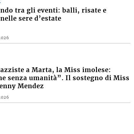
E
do tra gli eventi: balli, risate e
nelle sere d’estate
2026
razziste a Marta, la Miss imolese:
e senza umanità”. Il sostegno di Miss
Denny Mendez
2026