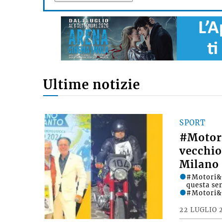
Ultime notizie
SPORT
#Motori
vecchio
Milano 
#Motori&D
questa se
#Motori&
22 LUGLIO 