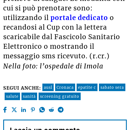
cui si può prenotare sono:
utilizzando il
portale dedicato
o
recandosi al Cup con la lettera
scaricabile dal Fascicolo Sanitario
Elettronico o mostrando il
messaggio sms ricevuto. (r.cr.)
Nella foto: l’ospedale di Imola
ausl
Cronaca
epatite c
sabato sera
SEGUI ANCHE:
salute
sanità
screening gratuito