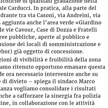
lcoliche di qualsiasi gradazione nella
le Carducci. In pratica, alla parte del
drante tra via Casoni, via Andreini, via
a aggiunta anche l’area verde «Giardino
le vie Cavour, Case di Dozza e Fratelli
ree pubbliche, aperte al pubblico e
usione dei locali di somministrazione e
ehor) già oggetto di concessione.
oni di vivibilità e fruibilità della zona
bbiamo ritenuto opportuno emanare questa
de ora necessario intervenire anche su
e di divieto – spiega il sindaco Marco
anza vogliamo consolidare i risultati
che a rafforzare la sinergia fra polizia
dine, in collaborazione con le attività