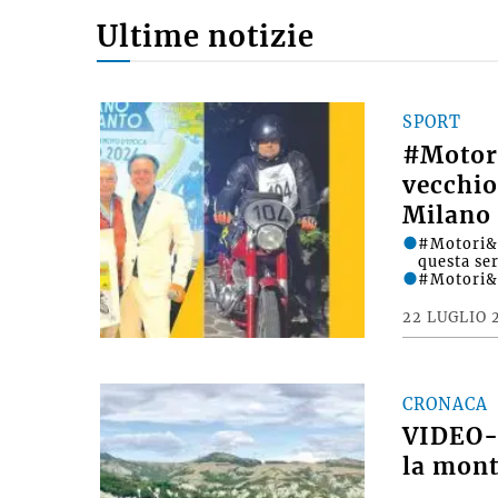
Ultime notizie
SPORT
#Motori
vecchio
Milano 
#Motori&D
questa se
#Motori&
22 LUGLIO 
CRONACA
VIDEO- 
la mont