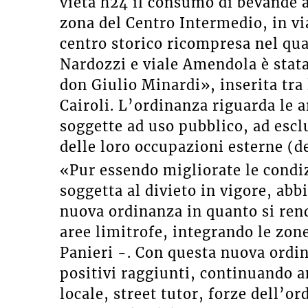
vieta h24 il consumo di bevande a
zona del Centro Intermedio, in via
centro storico ricompresa nel qua
Nardozzi e viale Amendola è stat
don Giulio Minardi», inserita tra 
Cairoli. L’ordinanza riguarda le a
soggette ad uso pubblico, ad escl
delle loro occupazioni esterne (d
«Pur essendo migliorate le condizi
soggetta al divieto in vigore, a
nuova ordinanza in quanto si ren
aree limitrofe, integrando le zon
Panieri -. Con questa nuova ordin
positivi raggiunti, continuando an
locale, street tutor, forze dell’or