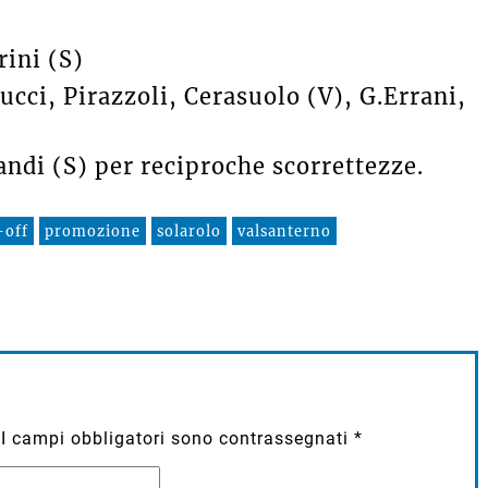
ini (S)
ucci, Pirazzoli, Cerasuolo (V), G.Errani,
andi (S) per reciproche scorrettezze.
-off
promozione
solarolo
valsanterno
I campi obbligatori sono contrassegnati
*