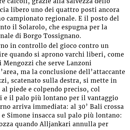
e calcoli, grazie alla salvezza dello
cia libero uno dei quattro posti ancora
 campionato regionale. E il posto del
nto il Solarolo, che espugna per la
unale di Borgo Tossignano.
rno in controllo del gioco contro un
tire quando si aprono varchi liberi, come
di Mengozzi che serve Lanzoni
l’area, ma la conclusione dell’attaccante
i, scatenato sulla destra, si mette in
 al piede e colpendo preciso, col
i e il palo più lontano per il vantaggio
erno arriva immediata: al 30’ Bali crossa
a e Simone insacca sul palo più lontano:
trozza quando Alljankari annulla per