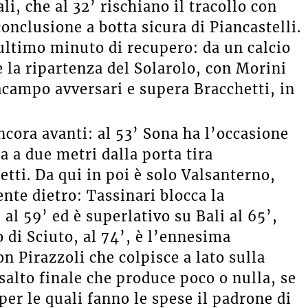
li, che al 32’ rischiano il tracollo con
conclusione a botta sicura di Piancastelli.
ultimo minuto di recupero: da un calcio
e la ripartenza del Solarolo, con Morini
tacampo avversari e supera Bracchetti, in
ncora avanti: al 53’ Sona ha l’occasione
ma a due metri dalla porta tira
tti. Da qui in poi è solo Valsanterno,
nte dietro: Tassinari blocca la
 al 59’ ed è superlativo su Bali al 65’,
o di Sciuto, al 74’, è l’ennesima
on Pirazzoli che colpisce a lato sulla
salto finale che produce poco o nulla, se
er le quali fanno le spese il padrone di