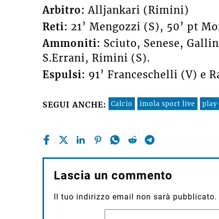
Arbitro:
Alljankari (Rimini)
Reti:
21’ Mengozzi (S), 50’ pt Mor
Ammoniti:
Sciuto, Senese, Gallin
S.Errani, Rimini (S).
Espulsi:
91’ Franceschelli (V) e R
Calcio
imola sport live
play
SEGUI ANCHE:
Lascia un commento
Il tuo indirizzo email non sarà pubblicato.