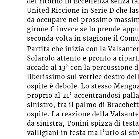
del ritorno in Eccellenza senza far
United Riccione in Serie D che las
da occupare nel prossimo massimo
girone C invece se lo prende appu
seconda volta in stagione il Com
Partita che inizia con la Valsante
Solarolo attento e pronto a ripar
accade al 13’ con la percussione 
liberissimo sul vertice destro del
ospite è debole. Lo stesso Mengozz
proprio al 21’ accentrandosi palla
sinistro, tra il palmo di Bracchett
ospite. La reazione della Valsant
da sinistra, Tonini spizza di test
valligiani in festa ma l’urlo si s