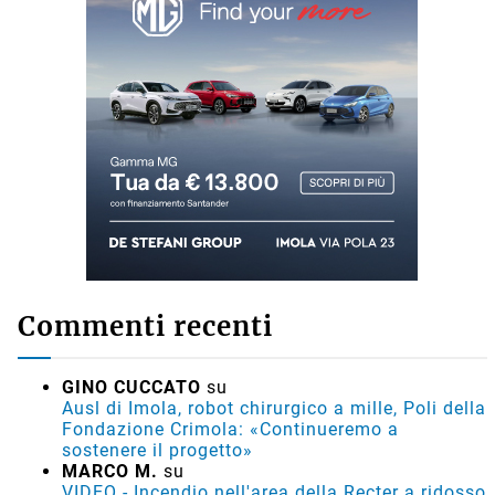
Commenti recenti
GINO CUCCATO
su
Ausl di Imola, robot chirurgico a mille, Poli della
Fondazione Crimola: «Continueremo a
sostenere il progetto»
MARCO M.
su
VIDEO - Incendio nell'area della Recter a ridosso