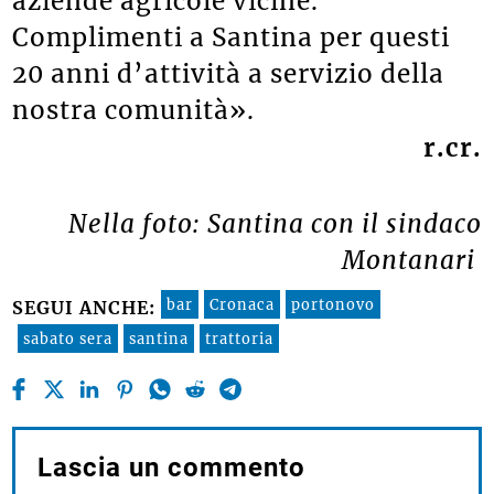
aziende agricole vicine.
Complimenti a Santina per questi
20 anni d’attività a servizio della
nostra comunità».
r.cr.
Nella foto: Santina con il sindaco
Montanari
bar
Cronaca
portonovo
SEGUI ANCHE:
sabato sera
santina
trattoria
Lascia un commento