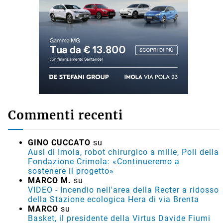
Commenti recenti
GINO CUCCATO
su
Ausl di Imola, robot chirurgico a mille, Poli della
Fondazione Crimola: «Continueremo a
sostenere il progetto»
MARCO M.
su
VIDEO - Incendio nell'area della Recter a ridosso
della Stazione ecologica Hera di via Brenta
MARCO
su
Basket, il presidente della Virtus Davide Fiumi