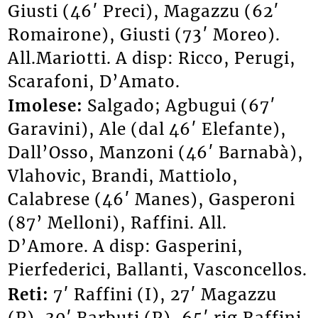
Giusti (46′ Preci), Magazzu (62′
Romairone), Giusti (73′ Moreo).
All.Mariotti. A disp: Ricco, Perugi,
Scarafoni, D’Amato.
Imolese:
Salgado; Agbugui (67′
Garavini), Ale (dal 46′ Elefante),
Dall’Osso, Manzoni (46′ Barnabà),
Vlahovic, Brandi, Mattiolo,
Calabrese (46′ Manes), Gasperoni
(87’ Melloni), Raffini. All.
D’Amore. A disp: Gasperini,
Pierfederici, Ballanti, Vasconcellos.
Reti:
7′ Raffini (I), 27′ Magazzu
(P), 30′ Barbuti (P), 65′ rig.Raffini