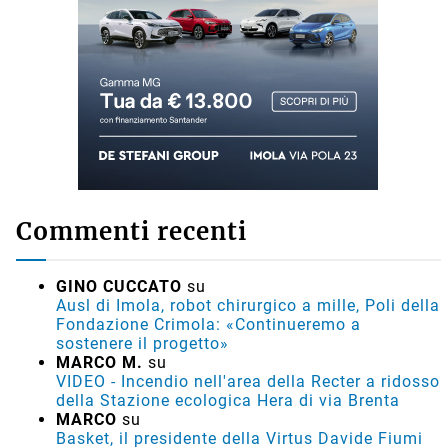
Commenti recenti
GINO CUCCATO
su
Ausl di Imola, robot chirurgico a mille, Poli della
Fondazione Crimola: «Continueremo a
sostenere il progetto»
MARCO M.
su
VIDEO - Incendio nell'area della Recter a ridosso
della Stazione ecologica Hera di via Brenta
MARCO
su
Basket, il presidente della Virtus Davide Fiumi