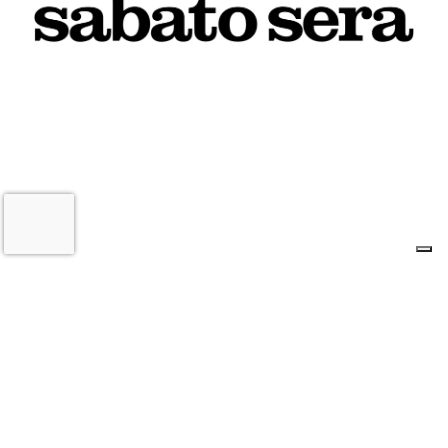
7 AGOSTO 2026
L'INFORMAZIONE WEB DEL TERRITORIO IMOLESE
Il nostro network
Corso Bacchilega coop. di giornalisti
Codice Fiscale, partita IVA e n.
iscrizione al