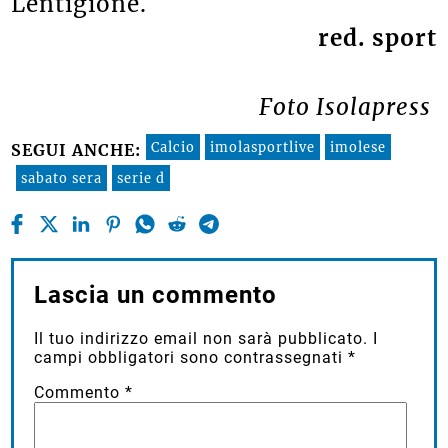
Lentigione.
red. sport
Foto Isolapress
Calcio
imolasportlive
imolese
SEGUI ANCHE:
sabato sera
serie d
Lascia un commento
Il tuo indirizzo email non sarà pubblicato.
I
campi obbligatori sono contrassegnati
*
Commento
*