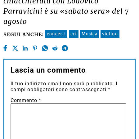
chiacchierata con Lodovico
Parravicini è su «sabato sera» del 7
agosto
concerti
erf
Musica
violino
SEGUI ANCHE:
Lascia un commento
Il tuo indirizzo email non sarà pubblicato.
I
campi obbligatori sono contrassegnati
*
Commento
*