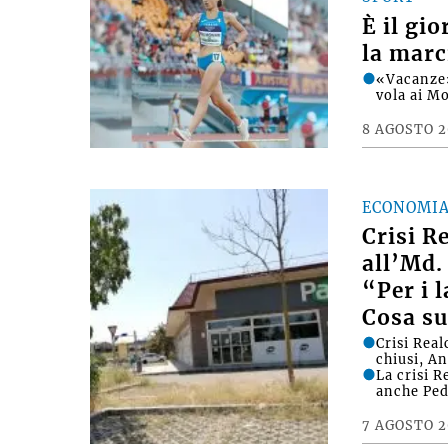
È il gi
la marc
«Vacanze»
vola ai M
8 AGOSTO 
ECONOMI
Crisi R
all’Md.
“Per i 
Cosa su
Crisi Rea
chiusi, A
La crisi 
anche Ped
7 AGOSTO 