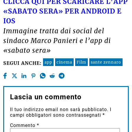
CLICCA QUI PER SCARICARE L’APP
«SABATO SERA» PER ANDROID E
IOS
Immagine tratta dai social del
sindaco Marco Panieri e l’app di
«sabato sera»
app
cinema
Film
sante zennaro
SEGUI ANCHE:
Lascia un commento
Il tuo indirizzo email non sarà pubblicato.
I
campi obbligatori sono contrassegnati
*
Commento
*