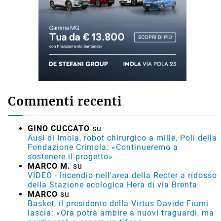
Commenti recenti
GINO CUCCATO
su
Ausl di Imola, robot chirurgico a mille, Poli della
Fondazione Crimola: «Continueremo a
sostenere il progetto»
MARCO M.
su
VIDEO - Incendio nell'area della Recter a ridosso
della Stazione ecologica Hera di via Brenta
MARCO
su
Basket, il presidente della Virtus Davide Fiumi
lascia: «Ora potrà ambire a nuovi traguardi, ma