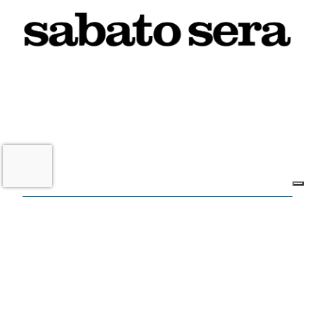
6 AGOSTO 2026
L'INFORMAZIONE WEB DEL TERRITORIO IMOLESE
Il nostro network
Corso Bacchilega coop. di giornalisti
Codice Fiscale, partita IVA e n.
iscrizione al
Registro Imprese di Bologna