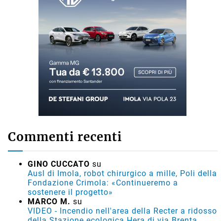
Commenti recenti
GINO CUCCATO
su
Ausl di Imola, robot chirurgico a mille, Poli della
Fondazione Crimola: «Continueremo a
sostenere il progetto»
MARCO M.
su
VIDEO - Incendio nell'area della Recter a ridosso
della Stazione ecologica Hera di via Brenta