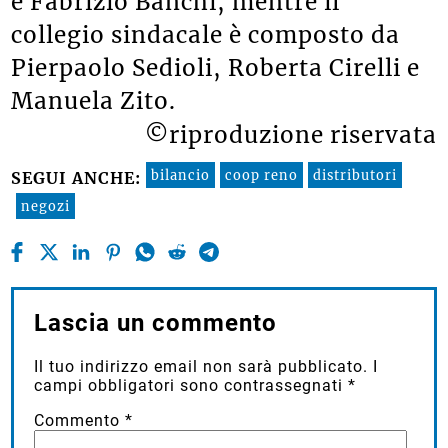
e Fabrizio Banchi, mentre il
collegio sindacale è composto da
Pierpaolo Sedioli, Roberta Cirelli e
Manuela Zito.
©riproduzione riservata
bilancio
coop reno
distributori
SEGUI ANCHE:
negozi
Lascia un commento
Il tuo indirizzo email non sarà pubblicato.
I
campi obbligatori sono contrassegnati
*
Commento
*