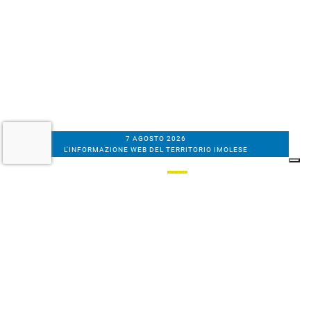
7 AGOSTO 2026
L'INFORMAZIONE WEB DEL TERRITORIO IMOLESE
Il nostro network
Corso Bacchilega coop. di giornalisti
Codice Fiscale, partita IVA e n.
iscrizione al
Registro Imprese di Bologna
01531471207
Via C. Porta 1, Imola
Tel. 0542.31555 - Fax. 0542.31240
Email info@bacchilegaeditore.it