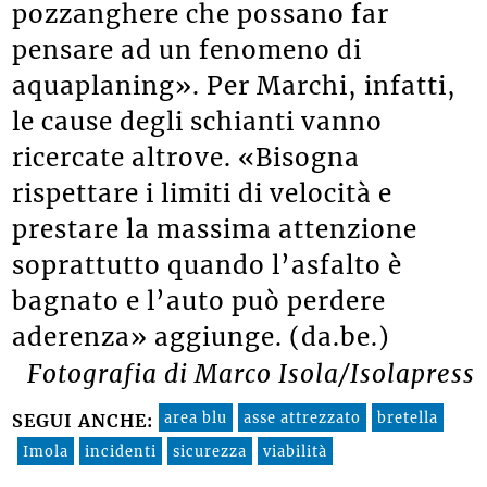
pozzanghere che possano far
pensare ad un fenomeno di
aquaplaning». Per Marchi, infatti,
le cause degli schianti vanno
ricercate altrove. «Bisogna
rispettare i limiti di velocità e
prestare la massima attenzione
soprattutto quando l’asfalto è
bagnato e l’auto può perdere
aderenza» aggiunge. (da.be.)
Fotografia di Marco Isola/Isolapress
area blu
asse attrezzato
bretella
SEGUI ANCHE:
Imola
incidenti
sicurezza
viabilità