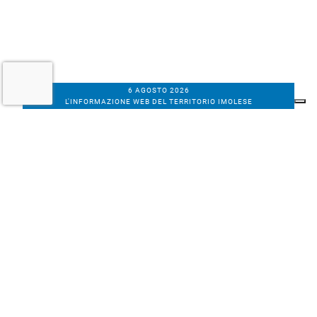
6 AGOSTO 2026
L'INFORMAZIONE WEB DEL TERRITORIO IMOLESE
Il nostro network
Corso Bacchilega coop. di giornalisti
Codice Fiscale, partita IVA e n.
iscrizione al
Registro Imprese di Bologna
01531471207
Via C. Porta 1, Imola
Tel. 0542.31555 - Fax. 0542.31240
Email info@bacchilegaeditore.it
REDAZIONE
ABBONAMENTI
PRIVACY
COOKIE
POLICY
NOTE LEGALI
GERENZA
PUBBLICITÀ