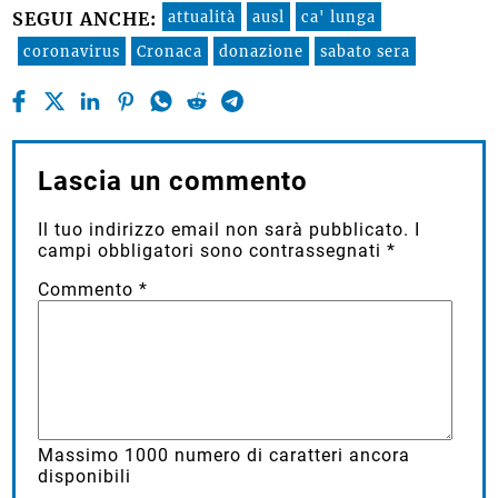
attualità
ausl
ca' lunga
SEGUI ANCHE:
coronavirus
Cronaca
donazione
sabato sera
Lascia un commento
Il tuo indirizzo email non sarà pubblicato.
I
campi obbligatori sono contrassegnati
*
Commento
*
Massimo
1000
numero di caratteri ancora
disponibili