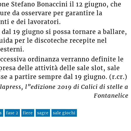
one Stefano Bonaccini il 12 giugno, che
ure da osservare per garantire la
nti e dei lavoratori.
dal 19 giugno si possa tornare a ballare,
guida per le discoteche recepite nel
esterni.
uccessiva ordinanza verranno definite le
resa delle attività delle sale slot, sale
se a partire sempre dal 19 giugno. (r.cr.)
apress, l”edizione 2019 di Calici di stelle a
Fontanelice
s
fase 2
fiere
sagre
sale giochi