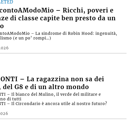
LETED
contoAModoMio – Ricchi, poveri e
nze di classe capite ben presto da un
o
ntoAModoMio – La sindrome di Robin Hood: ingenuità,
alismo (e un po’ rompi…)
2026
ONTI – La ragazzina non sa dei
, del G8 e di un altro mondo
I – Il bianco del Mulino, il verde del militare e
no di tutti
I – Il Circondario è ancora utile al nostro futuro?
2026