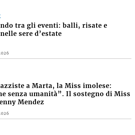
E
do tra gli eventi: balli, risate e
nelle sere d’estate
2026
razziste a Marta, la Miss imolese:
e senza umanità”. Il sostegno di Miss
Denny Mendez
2026