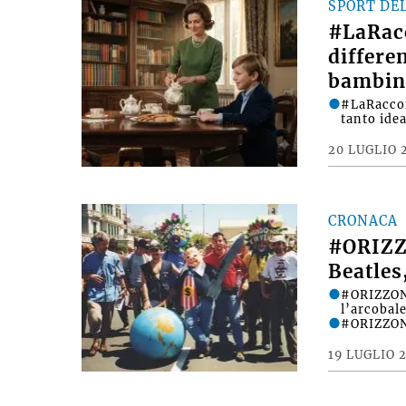
SPORT DE
#LaRac
differe
bambin
#LaRacco
tanto ide
20 LUGLIO 
CRONACA
#ORIZZ
Beatles
#ORIZZONT
l’arcobale
#ORIZZONT
19 LUGLIO 