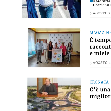
#Motori&D
Graziano 
5 AGOSTO 
MAGAZIN
È tempo
raccont
e miele
5 AGOSTO 
CRONACA
C’è una
miglior