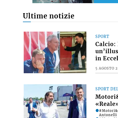
Ultime notizie
SPORT
Calcio:
un’illu
in Ecce
5 AGOSTO 
SPORT DE
Motori&
«Reale»
#Motori&D
Antonelli