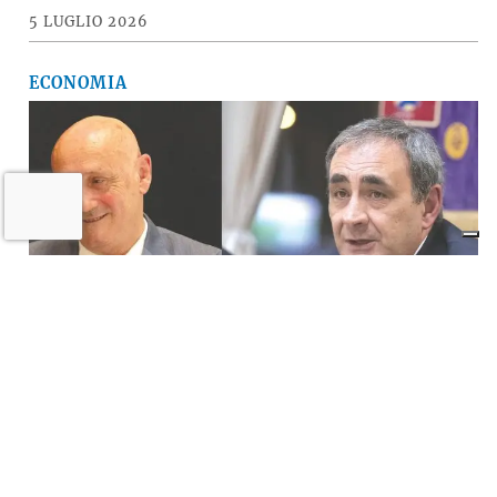
5 LUGLIO 2026
ECONOMIA
Il «Premio Aldo Villa» a Mongardi
(Sacmi) e Bolognesi (Ceramica), la
ceramica imolese è cooperativa