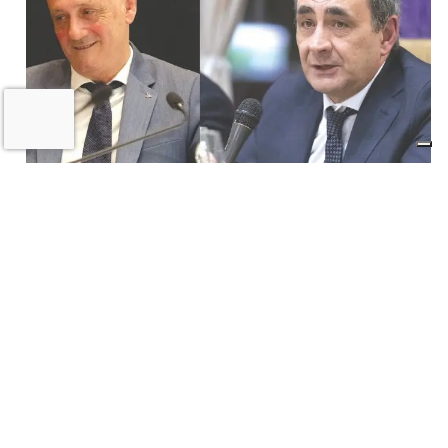
Il «Premio Aldo Villa» a Mongardi
(Sacmi) e Bolognesi (Ceramica), la
ceramica imolese è cooperativa
17 LUGLIO 2026
CRONACA