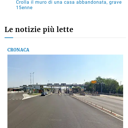
Crolla il muro di una casa abbandonata, grave
15enne
Le notizie più lette
CRONACA