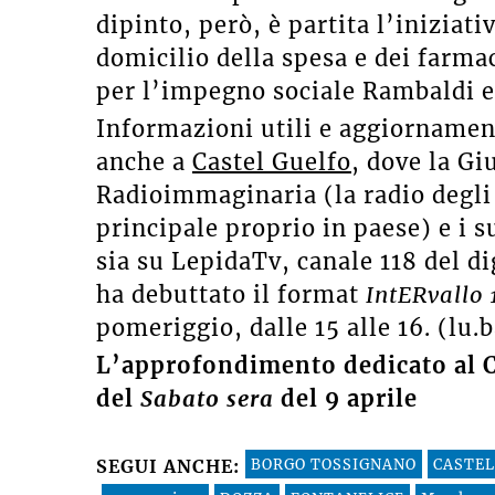
dipinto, però, è partita l’iniziati
domicilio della spesa e dei farma
per l’impegno sociale Rambaldi e 
Informazioni utili e aggiornament
anche a
Castel Guelfo
, dove la Gi
Radioimmaginaria (la radio degli 
principale proprio in paese) e i s
sia su LepidaTv, canale 118 del di
ha debuttato il format
IntERvallo 
pomeriggio, dalle 15 alle 16. (lu.b
L’approfondimento dedicato al 
del
Sabato sera
del 9 aprile
BORGO TOSSIGNANO
CASTEL
SEGUI ANCHE: