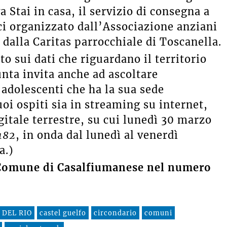
va Stai in casa, il servizio di consegna a
ci organizzato dall’Associazione anziani
dalla Caritas parrocchiale di Toscanella.
o sui dati che riguardano il territorio
unta invita anche ad ascoltare
adolescenti che ha la sua sede
uoi ospiti sia in streaming su internet,
gitale terrestre, su cui lunedì 30 marzo
182
, in onda dal lunedì al venerdì
a.)
Comune di Casalfiumanese nel numero
 DEL RIO
castel guelfo
circondario
comuni