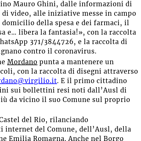
dino Mauro Ghini, dalle informazioni di
 di video, alle iniziative messe in campo
 domicilio della spesa e dei farmaci, il
 e… libera la fantasia!», con la raccolta
WhatsApp 371/3844726, e la raccolta di
gnano contro il coronavirus.
che
Mordano
punta a mantenere un
coli, con la raccolta di disegni attraverso
dano@virgilio.it
. E il primo cittadino
ni sui bollettini resi noti dall’Ausl di
più da vicino il suo Comune sul proprio
Castel del Rio, rilanciando
ti internet del Comune, dell’Ausl, della
one Emilia Romagna. Anche nel Borgo