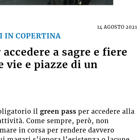
14 AGOSTO 2021
I IN COPERTINA
 accedere a sagre e fiere
e vie e piazze di un
bligatorio il
green pass
per accedere alla
 attività. Come sempre, però, non
emare in corsa per rendere davvero
cui magari s’ignora l’esistenza o lacune