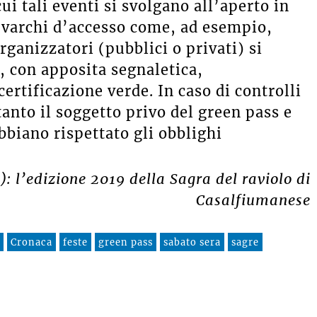
ui tali eventi si svolgano all’aperto in
ci varchi d’accesso come, ad esempio,
rganizzatori (pubblici o privati) si
, con apposita segnaletica,
certificazione verde. In caso di controlli
anto il soggetto privo del green pass e
bbiano rispettato gli obblighi
): l’edizione 2019 della Sagra del raviolo di
Casalfiumanese
Cronaca
feste
green pass
sabato sera
sagre