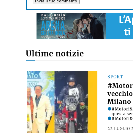
Ultime notizie
SPORT
#Motori
vecchio
Milano 
#Motori&D
questa se
#Motori&
22 LUGLIO 